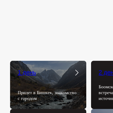
1 день
2 де
Боомск
Прилет в Бишкек, знакомство
встреч
с городом
источн