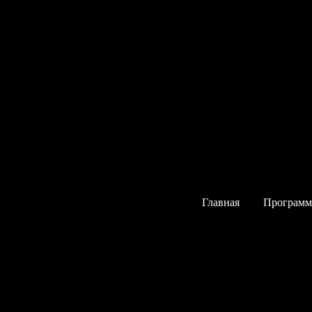
Авторский тур
Главная
Програм
 код: Кыргызст