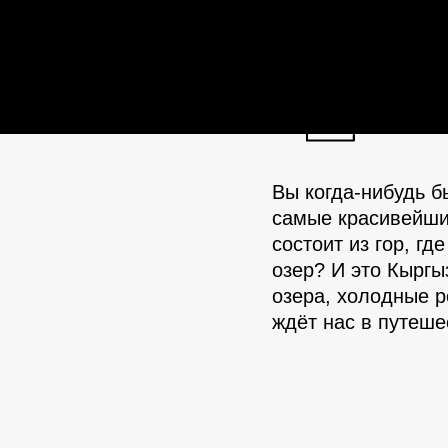
28 сент
Вы когда-нибудь б
самые красивейши
состоит из гор, г
озер? И это Кыргы
озера, холодные р
ждёт нас в путеше