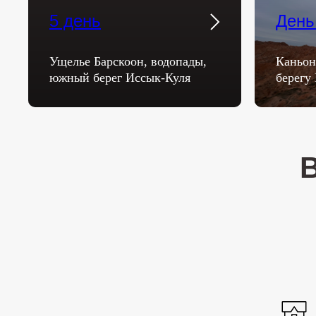
5 день
День
Ущелье Барскоон, водопады,
Каньон
южный берег Иссык-Куля
берегу