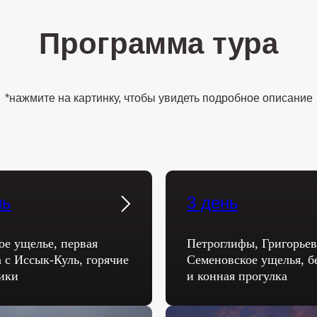
Программа тура
*нажмите на картинку, чтобы увидеть подробное описание
нь
3 день
ое ущелье, первая
Петроглифы, Григорьев
а с Иссык-Куль, горячие
Семеновское ущелья, б
ики
и конная прогулка