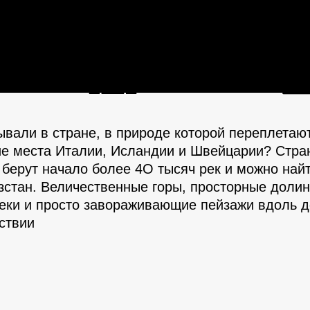
 - 4 окт
8 - 12 человек
ывали в стране, в природе которой переплета
е места Италии, Исландии и Швейцарии? Стран
де берут начало более 4О тысяч рек и можно най
зстан. Величественные горы, просторные доли
еки и просто завораживающие пейзажи вдоль до
ствии