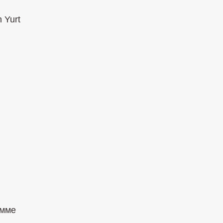
 Yurt
амме