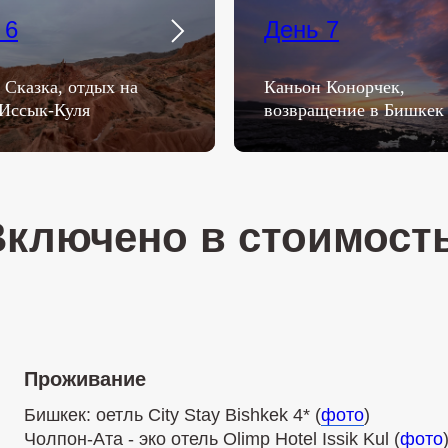
 6
День 7
 Сказка, отдых на
Каньон Конорчек,
 Иссык-Куля
возвращение в Бишкек
Включено в стоимость
Проживание
Бишкек: оетль City Stay Bishkek 4* (
фото
)
Чолпон-Ата - эко отель Olimp Hotel Issik Kul (
фото