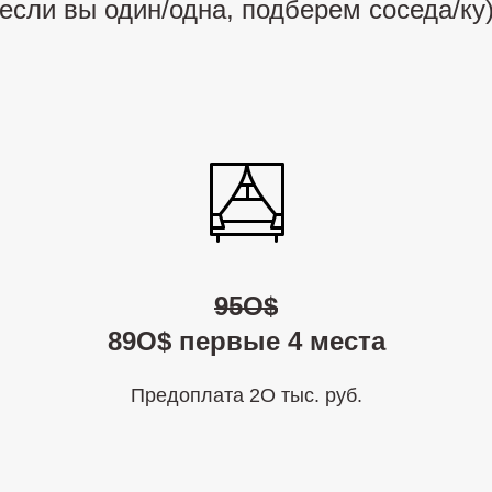
(если вы один/одна, подберем соседа/ку)
95О$
89О$ первые 4 места
Предоплата 2О тыс. руб.